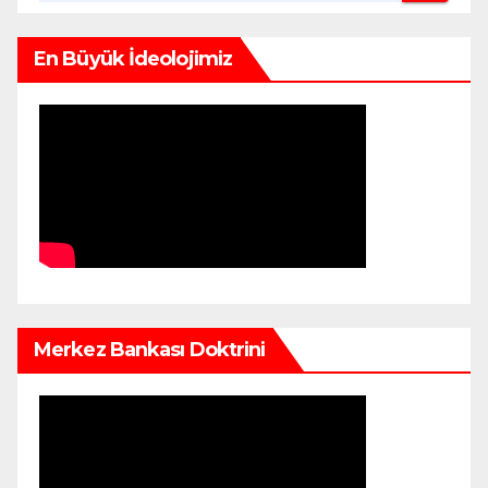
En Büyük İdeolojimiz
Merkez Bankası Doktrini