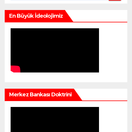
En Büyük İdeolojimiz
Merkez Bankası Doktrini