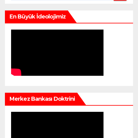
En Büyük İdeolojimiz
Merkez Bankası Doktrini